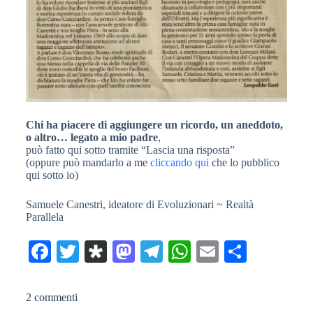
Chi ha piacere di aggiungere un ricordo, un aneddoto,
o altro… legato a mio padre
,
può fatto qui sotto tramite “Lascia una risposta”
(oppure può mandarlo a me
cliccando qui
che lo pubblico
qui sotto io)
Samuele Canestri, ideatore di Evoluzionari ~ Realtà
Parallela
Fa
T
Di
M
Te
W
E
C
ce
wi
as
as
le
ha
m
on
bo
tte
po
to
gr
ts
ail
di
2 commenti