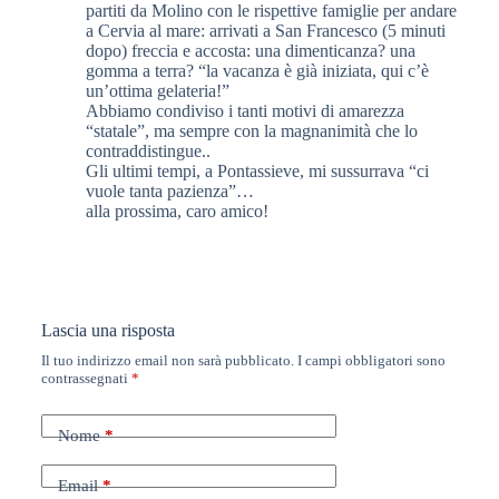
partiti da Molino con le rispettive famiglie per andare
a Cervia al mare: arrivati a San Francesco (5 minuti
dopo) freccia e accosta: una dimenticanza? una
gomma a terra? “la vacanza è già iniziata, qui c’è
un’ottima gelateria!”
Abbiamo condiviso i tanti motivi di amarezza
“statale”, ma sempre con la magnanimità che lo
contraddistingue..
Gli ultimi tempi, a Pontassieve, mi sussurrava “ci
vuole tanta pazienza”…
alla prossima, caro amico!
Lascia una risposta
Il tuo indirizzo email non sarà pubblicato.
I campi obbligatori sono
contrassegnati
*
Nome
*
Email
*