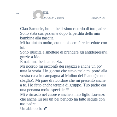
ok
r
ra
do
a
A
vi
n
m
pp
di
Katiuscia
26 MARZO 2024 / 19:56
RISPONDI
Ciao Samuele, ho un bellissimo ricordo di tuo padre.
Sono stata sua paziente dopo la perdita della mia
bambina alla nascita.
Mi ha aiutato molto, era un piacere fare le sedute con
lui.
Sono riuscita a smettere di prendere gli antidepressivi
grazie a Ido.
È nata una bella amicizia.
Mi ricordo mi raccontò dei ragazzi e anche un po’
tutta la storia. Un giorno che stavo male mi portò alla
vostra casa in campagna al Mulino del Piano (se non
sbaglio). Mi pare di ricordare che mi presentò anche
a te. Ho fatto anche terapia di gruppo. Tuo padre era
una persona molto speciale 💙
Mi è rimasto nel cuore e anche a mio figlio Lorenzo
che anche lui per un bel periodo ha fatto sedute con
tuo padre.
Un abbraccio 💕