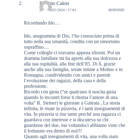
Roberto Calosi
27 MARZO 2024 / 17:03
RISPONDI
Ricordando Ido…
Ido, anagramma di Dio, l’ho conosciuto prima di
tutto nella sua umanità, condita con un umorismo
sopraffino…
Come colleghi ci eravamo appena sfiorati. Poi un
dramma familiare mi ha aperto alla sua dolcezza e
alla sua ospitalità, alla fine dell’85. Di lì, grazie
anche alla sua famiglia, serate intime a Molino e in
Romagna, condividendo con amici e parenti
l’evoluzione dei ragazzi, della casa e della
professione.
Ricordo con gioia (“se qualcuno ti suscita gioia
quando lo incontri forse ti ritorna l’amore di una
volta” R. Steiner) le giornate a Galeata , La storia
infinita, le risate in pizzeria, e i tanti insegnamenti di
vita. In pizzeria si rise tanto perché una ragazza ci
guardava con interesse e si discuteva su chi
guardasse dei due, ma voltandoci abbiamo visto che
il fortunato era dietro di noi!!!
Quanto agli insegnamenti di vita, una volta siam