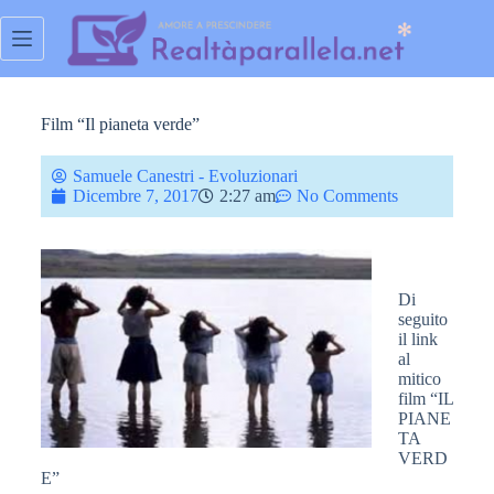
Film “Il pianeta verde”
Samuele Canestri - Evoluzionari
Dicembre 7, 2017
2:27 am
No Comments
Di
seguito
il link
al
mitico
film “IL
PIANE
TA
VERD
E”