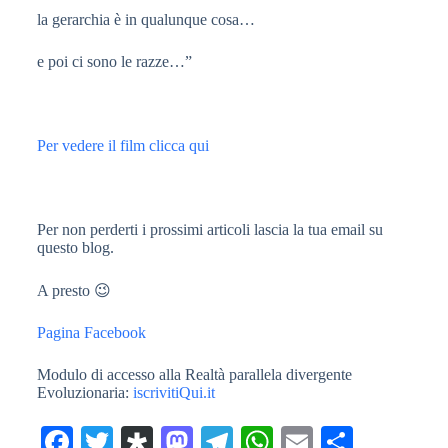
la gerarchia è in qualunque cosa…
e poi ci sono le razze…”
Per vedere il film clicca qui
Per non perderti i prossimi articoli lascia la tua email su
questo blog.
A presto 😉
Pagina Facebook
Modulo di accesso alla Realtà parallela divergente
Evoluzionaria:
iscrivitiQui.it
Fa
T
Di
M
Te
W
E
C