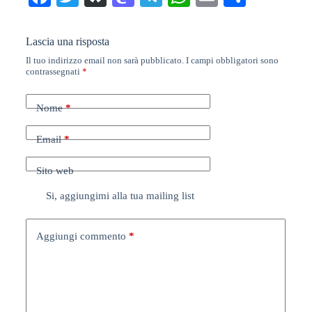
ce
wi
as
as
le
ha
m
on
bo
tte
po
to
gr
ts
ail
di
Lascia una risposta
ok
r
ra
do
a
A
vi
Il tuo indirizzo email non sarà pubblicato.
I campi obbligatori sono
contrassegnati
*
n
m
pp
di
Nome
*
Email
*
Sito web
Si, aggiungimi alla tua mailing list
Aggiungi commento
*