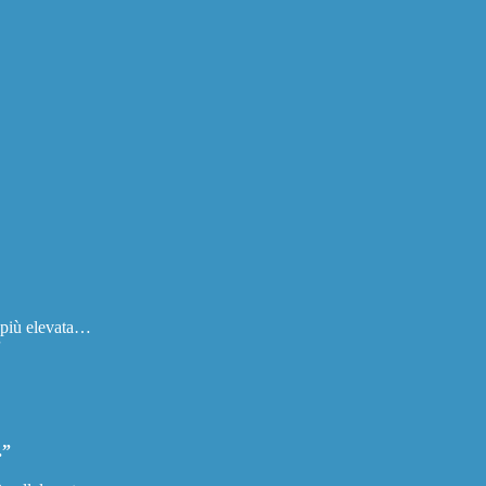
a più elevata…
”
.”