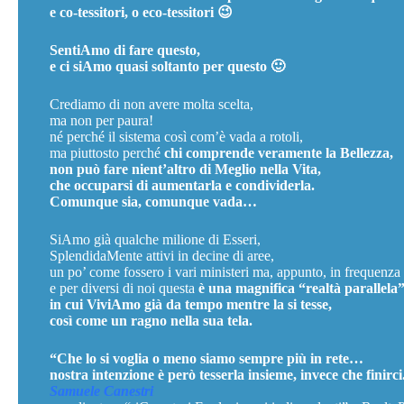
e co-tessitori, o eco-tessitori 😉
SentiAmo di fare questo,
e ci siAmo quasi soltanto per questo 🙂
Crediamo di non avere molta scelta,
ma non per paura!
né perché il sistema così com’è vada a rotoli,
ma piuttosto perché
chi comprende veramente la Bellezza,
non può fare nient’altro di Meglio nella Vita,
che occuparsi di aumentarla e condividerla.
Comunque sia, comunque vada…
SiAmo già qualche milione di Esseri,
SplendidaMente attivi in decine di aree,
un po’ come fossero i vari ministeri ma, appunto, in frequenz
e per diversi di noi questa
è una magnifica “realtà parallela
in cui ViviAmo già da tempo mentre la si tesse,
così come un ragno nella sua tela.
“Che lo si voglia o meno siamo sempre più in rete…
nostra intenzione è però tesserla insieme, invece che finirci
Samuele Canestri