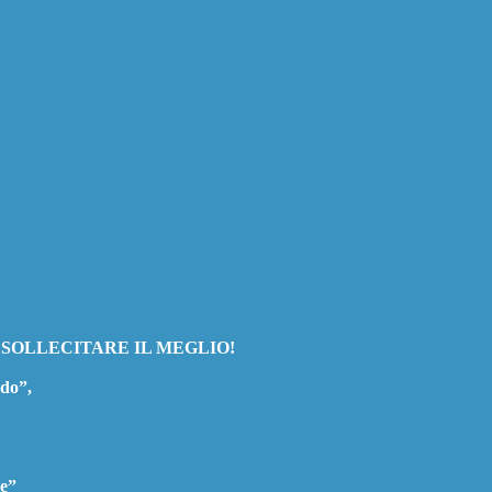
A SOLLECITARE IL MEGLIO!
ndo”,
ze”