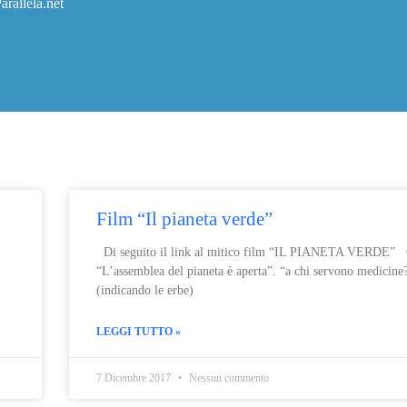
arallela.net
Film “Il pianeta verde”
Di seguito il link al mitico film “IL PIANETA VERDE” 
“L’assemblea del pianeta è aperta”. “a chi servono medicine
(indicando le erbe)
LEGGI TUTTO »
7 Dicembre 2017
Nessun commento