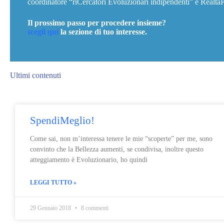
coordinatore “riCercatori Evoluzionari indipendenti” e RealtaP
Il prossimo passo per procedere insieme?
scegli qui
la sezione di tuo interesse.
Ultimi contenuti
SpendiMeglio!
Come sai, non m’interessa tenere le mie “scoperte” per me, sono
convinto che la Bellezza aumenti, se condivisa, inoltre questo
atteggiamento è Evoluzionario, ho quindi
LEGGI TUTTO »
29 Gennaio 2018
8 commenti