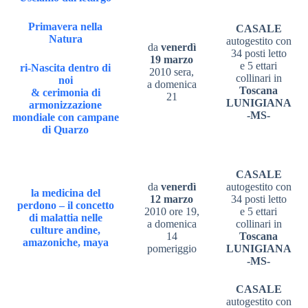
Primavera
nella
CASALE
Natura
autogestito con
da
venerdì
34 posti letto
19 marzo
e 5 ettari
ri-Nascita dentro di
2010 sera,
collinari in
noi
a domenica
Toscana
& cerimonia di
21
LUNIGIANA
armonizzazione
-MS-
mondiale con campane
di Quarzo
CASALE
da
venerdì
autogestito con
la medicina del
12 marzo
34 posti letto
perdono – il concetto
2010 ore 19,
e 5 ettari
di malattia nelle
a domenica
collinari in
culture andine,
14
Toscana
amazoniche, maya
pomeriggio
LUNIGIANA
-MS-
CASALE
autogestito con