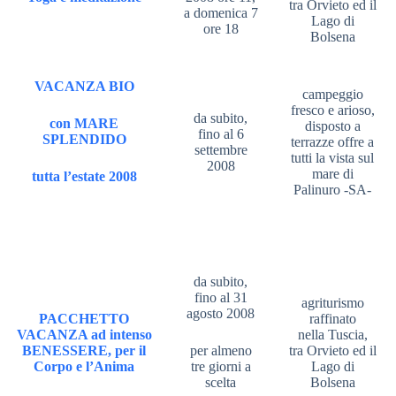
tra Orvieto ed il
a domenica 7
Lago di
ore 18
Bolsena
VACANZA BIO
campeggio
fresco e arioso,
da subito,
con MARE
disposto a
fino al 6
SPLENDIDO
terrazze offre a
settembre
tutti la vista sul
2008
mare di
tutta l’estate 2008
Palinuro -SA-
da subito,
fino al 31
agriturismo
agosto 2008
PACCHETTO
raffinato
VACANZA ad intenso
nella Tuscia,
BENESSERE, per il
per almeno
tra Orvieto ed il
Corpo e l’Anima
tre giorni a
Lago di
scelta
Bolsena