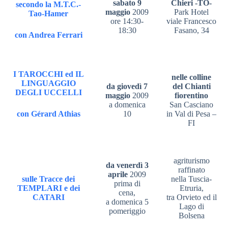
sabato 9
Chieri -TO-
secondo la M.T.C.-
maggio
2009
Park Hotel
Tao-Hamer
ore 14:30-
viale Francesco
18:30
Fasano, 34
con Andrea Ferrari
I TAROCCHI ed IL
nelle colline
LINGUAGGIO
da giovedì 7
del Chianti
DEGLI UCCELLI
maggio
2009
fiorentino
a domenica
San Casciano
con Gérard Athias
10
in Val di Pesa –
FI
agriturismo
da venerdì 3
raffinato
aprile
2009
sulle Tracce dei
nella Tuscia-
prima di
TEMPLARI
e dei
Etruria,
cena,
CATARI
tra Orvieto ed il
a domenica 5
Lago di
pomeriggio
Bolsena