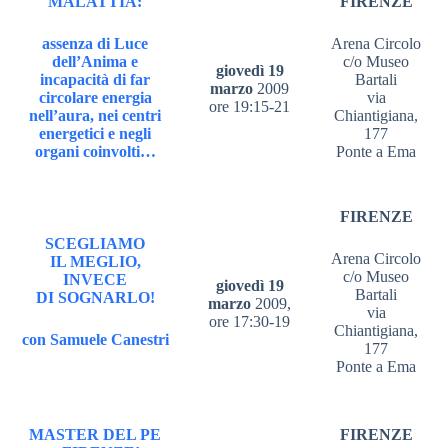
MALATTIA:
FIRENZE
assenza di Luce
Arena Circolo
dell’Anima e
c/o Museo
giovedì 19
incapacità di far
Bartali
marzo
2009
circolare energia
via
ore 19:15-21
nell’aura, nei centri
Chiantigiana,
energetici e negli
177
organi coinvolti…
Ponte a Ema
FIRENZE
SCEGLIAMO
Arena Circolo
IL MEGLIO,
c/o Museo
INVECE
giovedì 19
Bartali
DI SOGNARLO!
marzo
2009,
via
ore 17:30-19
Chiantigiana,
con Samuele Canestri
177
Ponte a Ema
MASTER DEL PE
FIRENZE