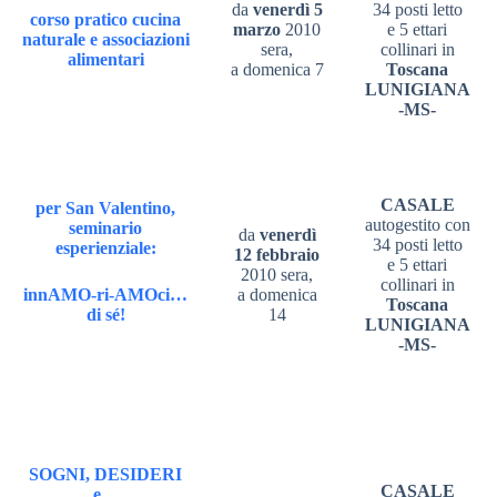
da
venerdì 5
34 posti letto
corso pratico
cucina
marzo
2010
e 5 ettari
naturale e associazioni
sera,
collinari in
alimentari
a domenica 7
Toscana
LUNIGIANA
-MS-
CASALE
per San Valentino,
autogestito con
seminario
da
venerdì
34 posti letto
esperienziale:
12 febbraio
e 5 ettari
2010 sera,
collinari in
innAMO-ri-AMOci…
a domenica
Toscana
di sé!
14
LUNIGIANA
-MS-
SOGNI, DESIDERI
CASALE
e…