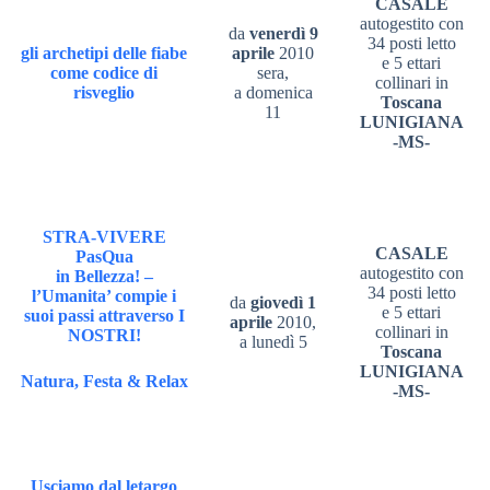
CASALE
autogestito con
da
venerdì 9
34 posti letto
gli archetipi delle fiabe
aprile
2010
e 5 ettari
come codice di
sera,
collinari in
risveglio
a domenica
Toscana
11
LUNIGIANA
-MS-
STRA-VIVERE
CASALE
PasQua
autogestito con
in Bellezza! –
34 posti letto
l’Umanita’ compie i
da
giovedì 1
e 5 ettari
suoi passi attraverso I
aprile
2010,
collinari in
NOSTRI!
a lunedì 5
Toscana
LUNIGIANA
Natura, Festa & Relax
-MS-
Usciamo dal letargo