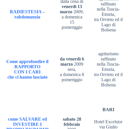
dalla cena di
raffinato
venerdì 13
nella Tuscia-
RADIESTESIA –
marzo
2009,
Etruria,
rabdomanzia
a domenica
tra Orvieto ed il
15
Lago di
pomeriggio
Bolsena
agriturismo
da venerdì 6
raffinato
Come approfondire il
marzo
2009
nella Tuscia-
RAPPORTO
sera,
Etruria,
CON I CARI
a domenica 8
tra Orvieto ed il
che ci hanno lasciato
pomeriggio
Lago di
Bolsena
BARI
come
SALVARE
ed
sabato 28
Hotel Excelsior
INVESTIRE
I
febbraio
via Giulio