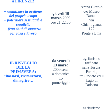
a FIRENZE!
Arena Circolo
– ottimizzare la gestione
c/o Museo
giovedì 19
del proprio tempo
Bartali
marzo
2009
– potenziare sessualità e
via
ore 21-22:30
creatività
Chiantigiana,
– feng shui di saggezza
177
per casa e lavoro
Ponte a Ema
agriturismo
da venerdì
IL RISVEGLIO
raffinato
13 marzo
DELLA
nella Tuscia-
2009 sera,
PRIMAVERA:
Etruria,
a domenica
rilassarsi, rivitalizzarsi,
tra Orvieto ed il
15
dimagrire…
Lago di
pomeriggio
Bolsena
agriturismo