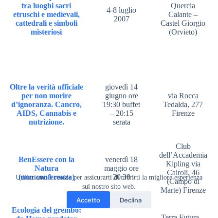
tra luoghi sacri
Quercia
4-8 luglio
etruschi e medievali,
Calante –
2007
cattedrali e simboli
Castel Giorgio
misteriosi
(Orvieto)
Oltre la verità ufficiale
giovedì 14
per non morire
giugno ore
via Rocca
d’ignoranza. Cancro,
19:30 buffet
Tedalda, 277
AIDS, Cannabis e
– 20:15
Firenze
nutrizione.
serata
Club
dell’Accademia
BenEssere con la
venerdì 18
Kipling via
Natura
maggio ore
Cairoli, 46
(non-conferenza)
20:30
Utilizziamo i cookie per assicurarti di offrirti la migliore esperienza
(Campo di
sul nostro sito web.
Marte) Firenze
Accetto
Declina
Ecologia del grembo:
Terra Futura –