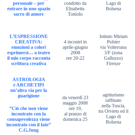
personale – per
condotto da
Lago di
entrare in uno spazio
Elisabetta
Bolsena
sacro di amore
Toniolo
L’ESPRESSIONE
Istituto Miriam
CREATIVA:
4 incontri in
Polster
emozioni a colori
aprile-giugno
via Volterrana
esprimersi… a teatro
2008
3/F (zona
il mio corpo racconta
ore 20-22
Galluzzo)
scrittura creativa
Firenze
ASTROLOGIA
e ARCHETIPI
un’altra via per la
agriturismo
guarigione
da venerdì 23
raffinato
maggio 2008
nella Tuscia,
”Ciò che non viene
ore 19,
tra Orvieto ed il
incontrato con la
al pranzo di
Lago di
consapevolezza viene
domenica 25
Bolsena
incontrato con il fato”
C.G.Jung