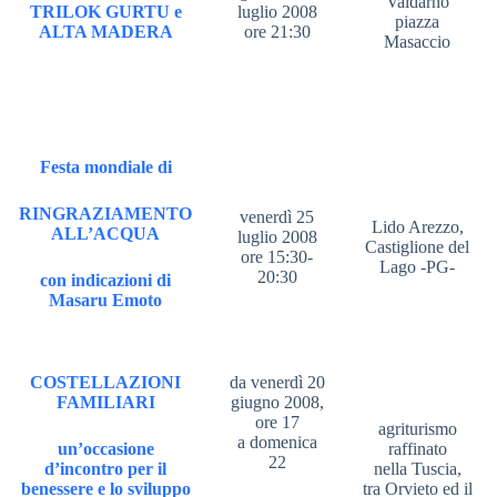
Valdarno
TRILOK GURTU e
luglio 2008
piazza
ALTA MADERA
ore 21:30
Masaccio
Festa mondiale di
RINGRAZIAMENTO
venerdì 25
Lido Arezzo,
ALL’ACQUA
luglio 2008
Castiglione del
ore 15:30-
Lago -PG-
20:30
con indicazioni di
Masaru Emoto
COSTELLAZIONI
da venerdì 20
FAMILIARI
giugno 2008,
ore 17
agriturismo
a domenica
un’occasione
raffinato
22
d’incontro per il
nella Tuscia,
benessere e lo sviluppo
tra Orvieto ed il