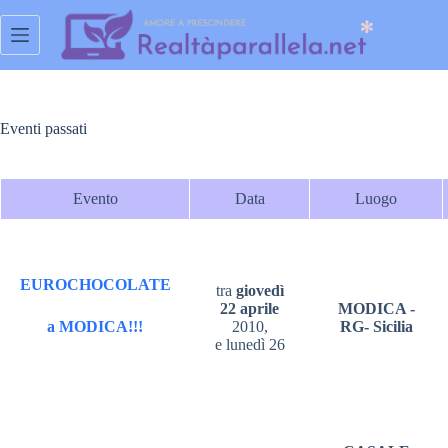
Salta
al
contenuto
Eventi passati
Evento
Data
Luogo
EUROCHOCOLATE
tra
giovedì
22 aprile
MODICA -
a MODICA!!!
2010,
RG- Sicilia
e lunedì 26