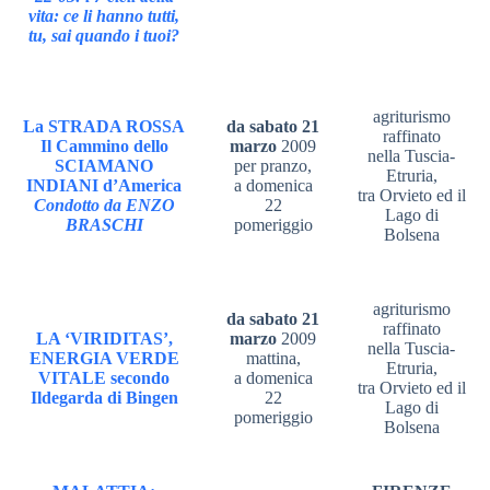
vita: ce li hanno tutti,
tu, sai quando i tuoi?
agriturismo
La STRADA ROSSA
da sabato 21
raffinato
Il Cammino dello
marzo
2009
nella Tuscia-
SCIAMANO
per pranzo,
Etruria,
INDIANI d’America
a domenica
tra Orvieto ed il
Condotto da
ENZO
22
Lago di
BRASCHI
pomeriggio
Bolsena
agriturismo
da sabato 21
raffinato
LA ‘VIRIDITAS’,
marzo
2009
nella Tuscia-
ENERGIA VERDE
mattina,
Etruria,
VITALE secondo
a domenica
tra Orvieto ed il
Ildegarda di Bingen
22
Lago di
pomeriggio
Bolsena