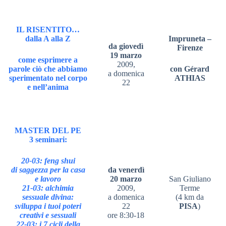
IL RISENTITO…
dalla A alla Z
Impruneta –
da giovedì
Firenze
19 marzo
come esprimere a
2009,
parole ciò che abbiamo
con Gérard
a domenica
sperimentato nel corpo
ATHIAS
22
e nell’anima
MASTER DEL PE
3 seminari:
20-03: feng shui
di saggezza per la casa
da venerdì
e lavoro
20 marzo
San Giuliano
21-03: alchimia
2009,
Terme
sessuale divina:
a domenica
(4 km da
sviluppa i tuoi poteri
22
PISA
)
creativi e sessuali
ore 8:30-18
22-03: i 7 cicli della