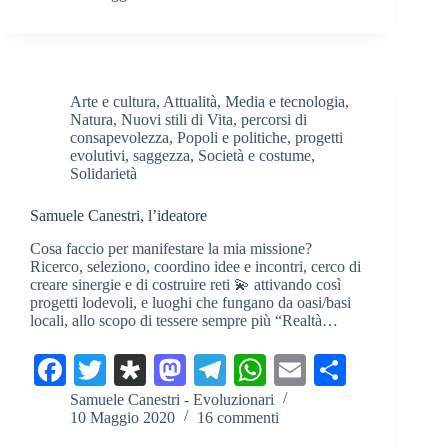
bo
tte
po
to
gr
ts
ail
di
ok
r
ra
do
a
A
vi
n
m
pp
di
Arte e cultura
,
Attualità
,
Media e tecnologia
,
Natura
,
Nuovi stili di Vita
,
percorsi di
consapevolezza
,
Popoli e politiche
,
progetti
evolutivi
,
saggezza
,
Società e costume
,
Solidarietà
Samuele Canestri, l’ideatore
Cosa faccio per manifestare la mia missione?
Ricerco, seleziono, coordino idee e incontri, cerco di
creare sinergie e di costruire reti 💫 attivando così
progetti lodevoli, e luoghi che fungano da oasi/basi
locali, allo scopo di tessere sempre più “Realtà…
Fa
T
Di
M
Te
W
E
C
ce
wi
as
as
le
ha
m
on
Samuele Canestri - Evoluzionari
10 Maggio 2020
16 commenti
bo
tte
po
to
gr
ts
ail
di