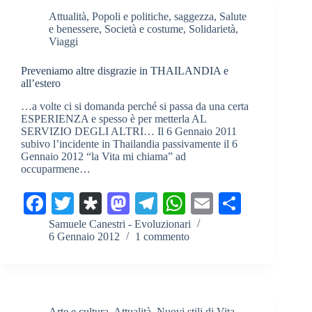
Attualità
,
Popoli e politiche
,
saggezza
,
Salute
e benessere
,
Società e costume
,
Solidarietà
,
Viaggi
Preveniamo altre disgrazie in THAILANDIA e
all’estero
…a volte ci si domanda perché si passa da una certa
ESPERIENZA e spesso è per metterla AL
SERVIZIO DEGLI ALTRI… Il 6 Gennaio 2011
subivo l’incidente in Thailandia passivamente il 6
Gennaio 2012 “la Vita mi chiama” ad
occuparmene…
Fa
T
Di
M
Te
W
E
C
ce
wi
as
as
le
ha
m
on
Samuele Canestri - Evoluzionari
6 Gennaio 2012
1 commento
bo
tte
po
to
gr
ts
ail
di
ok
r
ra
do
a
A
vi
n
m
pp
di
Arte e cultura
,
Attualità
,
Nuovi stili di Vita
,