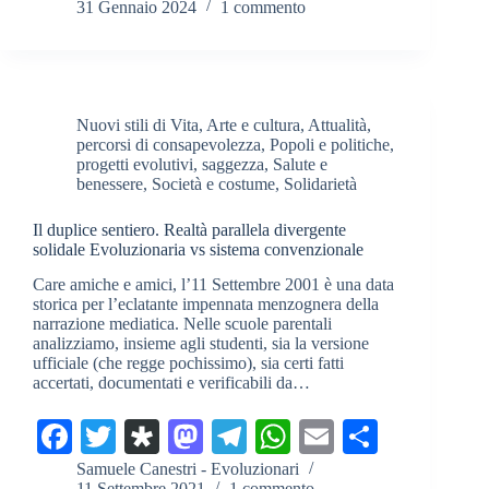
31 Gennaio 2024
1 commento
bo
tte
po
to
gr
ts
ail
di
ok
r
ra
do
a
A
vi
n
m
pp
di
Nuovi stili di Vita
,
Arte e cultura
,
Attualità
,
percorsi di consapevolezza
,
Popoli e politiche
,
progetti evolutivi
,
saggezza
,
Salute e
benessere
,
Società e costume
,
Solidarietà
Il duplice sentiero. Realtà parallela divergente
solidale Evoluzionaria vs sistema convenzionale
Care amiche e amici, l’11 Settembre 2001 è una data
storica per l’eclatante impennata menzognera della
narrazione mediatica. Nelle scuole parentali
analizziamo, insieme agli studenti, sia la versione
ufficiale (che regge pochissimo), sia certi fatti
accertati, documentati e verificabili da…
Fa
T
Di
M
Te
W
E
C
ce
wi
as
as
le
ha
m
on
Samuele Canestri - Evoluzionari
11 Settembre 2021
1 commento