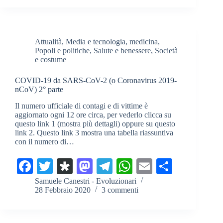
ok
r
ra
do
a
A
vi
n
m
pp
di
Attualità
,
Media e tecnologia
,
medicina
,
Popoli e politiche
,
Salute e benessere
,
Società
e costume
COVID-19 da SARS-CoV-2 (o Coronavirus 2019-
nCoV) 2° parte
Il numero ufficiale di contagi e di vittime è
aggiornato ogni 12 ore circa, per vederlo clicca su
questo link 1 (mostra più dettagli) oppure su questo
link 2. Questo link 3 mostra una tabella riassuntiva
con il numero di…
Fa
T
Di
M
Te
W
E
C
ce
wi
as
as
le
ha
m
on
Samuele Canestri - Evoluzionari
28 Febbraio 2020
3 commenti
bo
tte
po
to
gr
ts
ail
di
ok
r
ra
do
a
A
vi