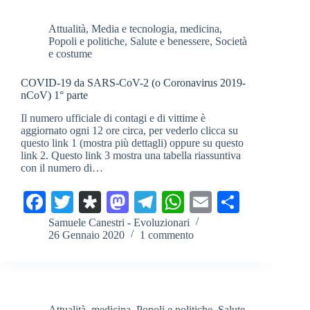
n
m
pp
di
Attualità
,
Media e tecnologia
,
medicina
,
Popoli e politiche
,
Salute e benessere
,
Società
e costume
COVID-19 da SARS-CoV-2 (o Coronavirus 2019-
nCoV) 1° parte
Il numero ufficiale di contagi e di vittime è
aggiornato ogni 12 ore circa, per vederlo clicca su
questo link 1 (mostra più dettagli) oppure su questo
link 2. Questo link 3 mostra una tabella riassuntiva
con il numero di…
Fa
T
Di
M
Te
W
E
C
ce
wi
as
as
le
ha
m
on
Samuele Canestri - Evoluzionari
26 Gennaio 2020
1 commento
bo
tte
po
to
gr
ts
ail
di
ok
r
ra
do
a
A
vi
n
m
pp
di
Attualità
,
medicina
,
Popoli e politiche
,
Salute