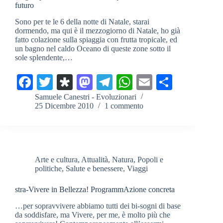
futuro
Sono per te le 6 della notte di Natale, starai
dormendo, ma qui è il mezzogiorno di Natale, ho già
fatto colazione sulla spiaggia con frutta tropicale, ed
un bagno nel caldo Oceano di queste zone sotto il
sole splendente,…
Fa
T
Di
M
Te
W
E
C
ce
wi
as
as
le
ha
m
on
Samuele Canestri - Evoluzionari
25 Dicembre 2010
1 commento
bo
tte
po
to
gr
ts
ail
di
ok
r
ra
do
a
A
vi
n
m
pp
di
Arte e cultura
,
Attualità
,
Natura
,
Popoli e
politiche
,
Salute e benessere
,
Viaggi
stra-Vivere in Bellezza! ProgrammAzione concreta
…per sopravvivere abbiamo tutti dei bi-sogni di base
da soddisfare, ma Vivere, per me, è molto più che