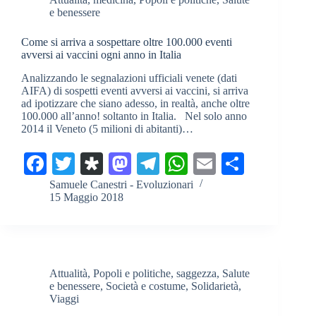
e benessere
Come si arriva a sospettare oltre 100.000 eventi
avversi ai vaccini ogni anno in Italia
Analizzando le segnalazioni ufficiali venete (dati
AIFA) di sospetti eventi avversi ai vaccini, si arriva
ad ipotizzare che siano adesso, in realtà, anche oltre
100.000 all’anno! soltanto in Italia. Nel solo anno
2014 il Veneto (5 milioni di abitanti)…
Fa
T
Di
M
Te
W
E
C
ce
wi
as
as
le
ha
m
on
Samuele Canestri - Evoluzionari
15 Maggio 2018
bo
tte
po
to
gr
ts
ail
di
ok
r
ra
do
a
A
vi
n
m
pp
di
Attualità
,
Popoli e politiche
,
saggezza
,
Salute
e benessere
,
Società e costume
,
Solidarietà
,
Viaggi