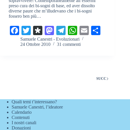
sopravvivere! Contemporaneamente all’essermi
preso cura dei bi-sogni di base, ed aver dissolto
diverse paure che m’illudevano che i bi-sogni
fossero ben più…
Fa
T
Di
M
Te
W
E
C
ce
wi
as
as
le
ha
m
on
Samuele Canestri - Evoluzionari
24 Ottobre 2010
31 commenti
bo
tte
po
to
gr
ts
ail
di
ok
r
ra
do
a
A
vi
n
m
pp
di
SUCC
Quali temi t’interessano?
Samuele Canestri, l’ideatore
Calendario
Contenuti
I nostri canali
Donazioni