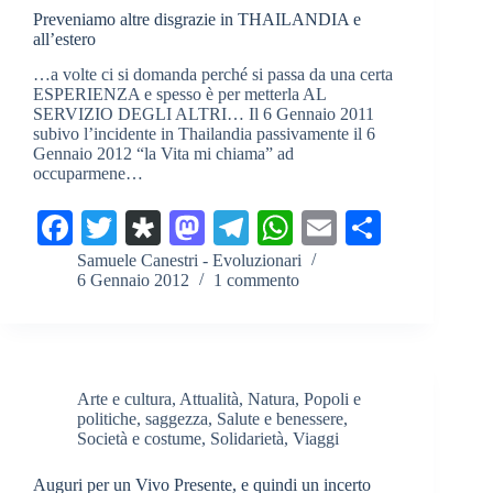
Preveniamo altre disgrazie in THAILANDIA e
all’estero
…a volte ci si domanda perché si passa da una certa
ESPERIENZA e spesso è per metterla AL
SERVIZIO DEGLI ALTRI… Il 6 Gennaio 2011
subivo l’incidente in Thailandia passivamente il 6
Gennaio 2012 “la Vita mi chiama” ad
occuparmene…
Fa
T
Di
M
Te
W
E
C
ce
wi
as
as
le
ha
m
on
Samuele Canestri - Evoluzionari
6 Gennaio 2012
1 commento
bo
tte
po
to
gr
ts
ail
di
ok
r
ra
do
a
A
vi
n
m
pp
di
Arte e cultura
,
Attualità
,
Natura
,
Popoli e
politiche
,
saggezza
,
Salute e benessere
,
Società e costume
,
Solidarietà
,
Viaggi
Auguri per un Vivo Presente, e quindi un incerto