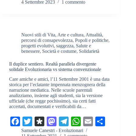
4 Settembre 2023
1 commento
bo
tte
po
to
gr
ts
ail
di
ok
r
ra
do
a
A
vi
n
m
pp
di
Nuovi stili di Vita
,
Arte e cultura
,
Attualità
,
percorsi di consapevolezza
,
Popoli e politiche
,
progetti evolutivi
,
saggezza
,
Salute e
benessere
,
Società e costume
,
Solidarietà
Il duplice sentiero. Realtà parallela divergente
solidale Evoluzionaria vs sistema convenzionale
Care amiche e amici, l’11 Settembre 2001 è una data
storica per l’eclatante impennata menzognera della
narrazione mediatica. Nelle scuole parentali
analizziamo, insieme agli studenti, sia la versione
ufficiale (che regge pochissimo), sia certi fatti
accertati, documentati e verificabili da…
Fa
T
Di
M
Te
W
E
C
ce
wi
as
as
le
ha
m
on
Samuele Canestri - Evoluzionari
11 Settembre 2021
1 commento