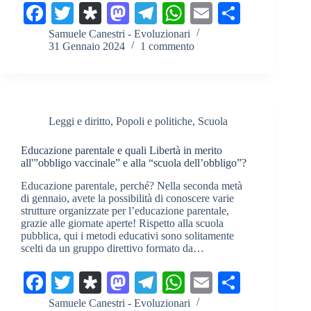
Fa
T
Di
M
Te
W
E
C
ce
wi
as
as
le
ha
m
on
Samuele Canestri - Evoluzionari
31 Gennaio 2024
1 commento
bo
tte
po
to
gr
ts
ail
di
ok
r
ra
do
a
A
vi
n
m
pp
di
Leggi e diritto
,
Popoli e politiche
,
Scuola
Educazione parentale e quali Libertà in merito
all'”obbligo vaccinale” e alla “scuola dell’obbligo”?
Educazione parentale, perché? Nella seconda metà
di gennaio, avete la possibilità di conoscere varie
strutture organizzate per l’educazione parentale,
grazie alle giornate aperte! Rispetto alla scuola
pubblica, qui i metodi educativi sono solitamente
scelti da un gruppo direttivo formato da…
Fa
T
Di
M
Te
W
E
C
ce
wi
as
as
le
ha
m
on
Samuele Canestri - Evoluzionari