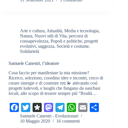
bo
tte
po
to
gr
ts
ail
di
ok
r
ra
do
a
A
vi
n
m
pp
di
Arte e cultura
,
Attualità
,
Media e tecnologia
,
Natura
,
Nuovi stili di Vita
,
percorsi di
consapevolezza
,
Popoli e politiche
,
progetti
evolutivi
,
saggezza
,
Società e costume
,
Solidarietà
Samuele Canestri, l’ideatore
Cosa faccio per manifestare la mia missione?
Ricerco, seleziono, coordino idee e incontri, cerco di
creare sinergie e di costruire reti 💫 attivando così
progetti lodevoli, e luoghi che fungano da oasi/basi
locali, allo scopo di tessere sempre più “Realtà…
Fa
T
Di
M
Te
W
E
C
ce
wi
as
as
le
ha
m
on
Samuele Canestri - Evoluzionari
10 Maggio 2020
16 commenti
bo
tte
po
to
gr
ts
ail
di